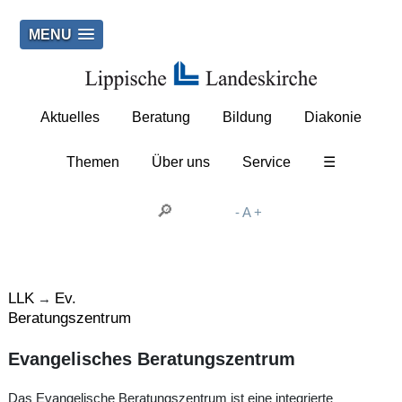
MENU
Aktuelles
Beratung
Bildung
Diakonie
Themen
Über uns
Service
☰
-
A
+
LLK
Ev.
→
Beratungszentrum
Evangelisches Beratungszentrum
Das Evangelische Beratungszentrum ist eine integrierte