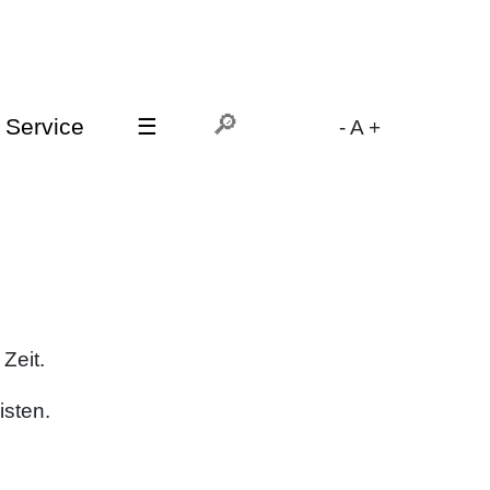
Service
☰
-
A
+
Zeit.
isten.