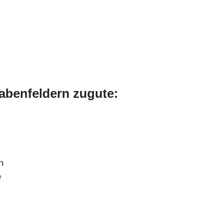
abenfeldern zugute:
n
e