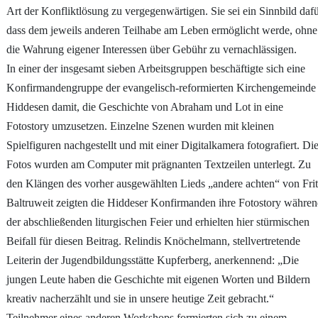
Art der Konfliktlösung zu vergegenwärtigen. Sie sei ein Sinnbild dafü
dass dem jeweils anderen Teilhabe am Leben ermöglicht werde, ohne
die Wahrung eigener Interessen über Gebühr zu vernachlässigen.
In einer der insgesamt sieben Arbeitsgruppen beschäftigte sich eine
Konfirmandengruppe der evangelisch-reformierten Kirchengemeinde
Hiddesen damit, die Geschichte von Abraham und Lot in eine
Fotostory umzusetzen. Einzelne Szenen wurden mit kleinen
Spielfiguren nachgestellt und mit einer Digitalkamera fotografiert. Di
Fotos wurden am Computer mit prägnanten Textzeilen unterlegt. Zu
den Klängen des vorher ausgewählten Lieds „andere achten“ von Fri
Baltruweit zeigten die Hiddeser Konfirmanden ihre Fotostory währe
der abschließenden liturgischen Feier und erhielten hier stürmischen
Beifall für diesen Beitrag. Relindis Knöchelmann, stellvertretende
Leiterin der Jugendbildungsstätte Kupferberg, anerkennend: „Die
jungen Leute haben die Geschichte mit eigenen Worten und Bildern
kreativ nacherzählt und sie in unsere heutige Zeit gebracht.“
Teilnehmer eines anderen Workshops formierten sich zu einem