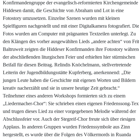
Konfirmandengruppe der evangelisch-reformierten Kirchengemeinde
Hiddesen damit, die Geschichte von Abraham und Lot in eine
Fotostory umzusetzen. Einzelne Szenen wurden mit kleinen
Spielfiguren nachgestellt und mit einer Digitalkamera fotografiert. Di
Fotos wurden am Computer mit prägnanten Textzeilen unterlegt. Zu
den Klängen des vorher ausgewählten Lieds „andere achten“ von Fri
Baltruweit zeigten die Hiddeser Konfirmanden ihre Fotostory währe
der abschließenden liturgischen Feier und erhielten hier stürmischen
Beifall für diesen Beitrag. Relindis Knöchelmann, stellvertretende
Leiterin der Jugendbildungsstätte Kupferberg, anerkennend: „Die
jungen Leute haben die Geschichte mit eigenen Worten und Bildern
kreativ nacherzählt und sie in unsere heutige Zeit gebracht.“
Teilnehmer eines anderen Workshops formierten sich zu einem
„Liedermacher-Chor“: Sie schrieben einen eigenen Friedenssong-Tex
und trugen dieses Lied zu einer vorgegebenen Melodie während der
Abschlussfeier vor. Auch der Stegreif-Chor freute sich über riesigen
Applaus. In anderen Gruppen wurden Friedenssymbole aus Zinn
hergestellt, es wurde über die Folgen des Völkermords in Ruanda