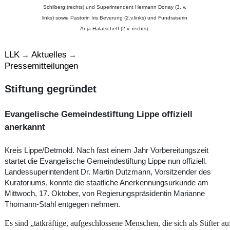
Schilberg (rechts) und Superintendent Hermann Donay (3. v.
links) sowie Pastorin Iris Beverung (2.v.links) und Fundraiserin
Anja Halatscheff (2.v. rechts).
LLK
Aktuelles
→
→
Pressemitteilungen
Stiftung gegründet
Evangelische Gemeindestiftung Lippe offiziell
anerkannt
Kreis Lippe/Detmold. Nach fast einem Jahr Vorbereitungszeit
startet die Evangelische Gemeindestiftung Lippe nun offiziell.
Landessuperintendent Dr. Martin Dutzmann, Vorsitzender des
Kuratoriums, konnte die staatliche Anerkennungsurkunde am
Mittwoch, 17. Oktober, von Regierungspräsidentin Marianne
Thomann-Stahl entgegen nehmen.
Es sind „tatkräftige, aufgeschlossene Menschen, die sich als Stifter au