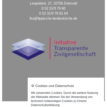
Leopoldstr. 27, 32756 Detmold
0 52 31/9 76 60
0 52 31/9 76 81 64
lka@lippische-landeskirche.de
Nach oben ⇪
🍪 Cookies und Datenschutz
Impressum
Wir verwenden Cookies. Durch die weitere Nutzung
Datenschutzerklärung
der Webseite stimmen Sie der Verwendung von
technisch notwendigen Cookies zu.
Unsere
©
Datenschutzerklärung
2025
Lippische Landeskirche