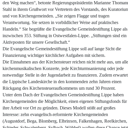
den Weg machen“, betonte Regierungspräsidentin Marianne Thoman
Stahl in ihrem Grußwort vor Vertretern des Vorstands, des Kuratoriu
und von Kirchengemeinden. „Sie zeigen Flagge und tragen
Verantwortung. Sie setzen in vorbildlicher Weise auf praktisches
Handeln.“ Sie begrüßte die Evangelische Gemeindestiftung Lippe als
inzwischen 353. Stiftung in Ostwestfalen-Lippe. „Stiftungen sind ein
Aktivposten für unsere Gesellschaft.“
Die Evangelische Gemeindestiftung Lippe soll auf lange Sicht die
Finanzierung wichtiger kirchlicher Aufgaben mit sichern.
Die Einnahmen aus der Kirchensteuer reichen nicht mehr aus, um all
kirchenmusikalischen Konzerte, jede Kirchturmsanierung oder jede
notwendige Stelle in der Jugendarbeit zu finanzieren. Zudem erwartet
die Lippische Landeskirche in den kommenden zehn Jahren einen
Rückgang des Kirchensteueraufkommens um rund 30 Prozent.
Unter dem Dach der Evangelischen Gemeindestiftung Lippe haben
Kirchengemeinden die Möglichkeit, einen eigenen Stiftungsfonds für
ihre Arbeit vor Ort zu gründen. Dieses Modell stößt auf großes
Interesse: zehn evangelisch-reformierte Kirchengemeinden
(
Augustdorf, Bega, Blomberg, Elbrinxen, Falkenhagen, Reelkirchen,
Schieder, Schwalenberg, Sylbach, Wöbbel)
wollen diese Chance jetz