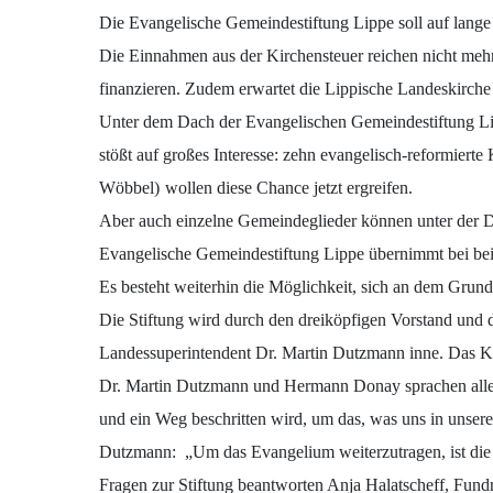
Die Evangelische Gemeindestiftung Lippe soll auf lange 
Die Einnahmen aus der Kirchensteuer reichen nicht mehr
finanzieren. Zudem erwartet die Lippische Landeskirc
Unter dem Dach der Evangelischen Gemeindestiftung Lip
stößt auf großes Interesse: zehn evangelisch-reformiert
Wöbbel)
wollen diese Chance jetzt ergreifen.
Aber auch einzelne Gemeindeglieder können unter der Da
Evangelische Gemeindestiftung Lippe übernimmt bei bei
Es besteht weiterhin die Möglichkeit, sich an dem Grun
Die Stiftung wird durch den dreiköpfigen Vorstand und 
Landessuperintendent Dr. Martin Dutzmann inne. Das Ka
Dr. Martin Dutzmann und Hermann Donay sprachen allen i
und ein Weg beschritten wird, um das, was uns in unser
Dutzmann:
„Um das Evangelium weiterzutragen, ist di
Fragen zur Stiftung beantworten Anja Halatscheff, Fundr