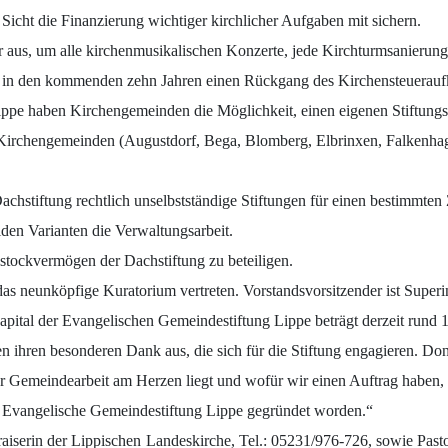
Sicht die Finanzierung wichtiger kirchlicher Aufgaben mit sichern.
 aus, um alle kirchenmusikalischen Konzerte, jede Kirchturmsanierung 
he in den kommenden zehn Jahren einen Rückgang des Kirchensteuera
pe haben Kirchengemeinden die Möglichkeit, einen eigenen Stiftungsfo
e Kirchengemeinden (
Augustdorf, Bega, Blomberg, Elbrinxen, Falkenhag
chstiftung rechtlich unselbstständige Stiftungen für einen bestimmten
den Varianten die Verwaltungsarbeit.
dstockvermögen der Dachstiftung zu beteiligen.
das neunköpfige Kuratorium vertreten. Vorstandsvorsitzender ist Supe
pital der Evangelischen Gemeindestiftung Lippe beträgt derzeit rund 
hren besonderen Dank aus, die sich für die Stiftung engagieren. Donay
er Gemeindearbeit am Herzen liegt und wofür wir einen Auftrag haben,
e Evangelische Gemeindestiftung Lippe gegründet worden.“
aiserin der Lippischen
Landeskirche, Tel.: 05231/976-726, sowie Past