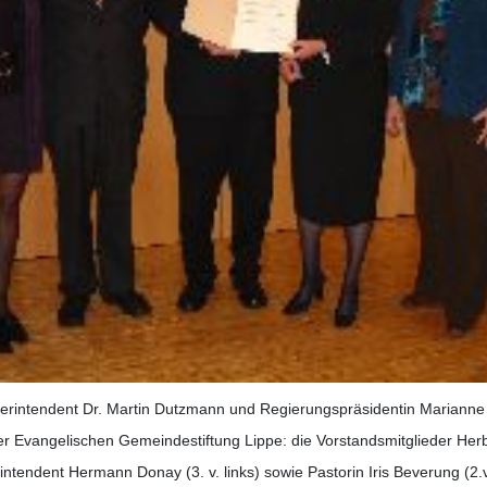
erintendent Dr. Martin Dutzmann und Regierungspräsidentin Marianne
er Evangelischen Gemeindestiftung Lippe: die Vorstandsmitglieder Herber
intendent Hermann Donay (3. v. links) sowie Pastorin Iris Beverung (2.v