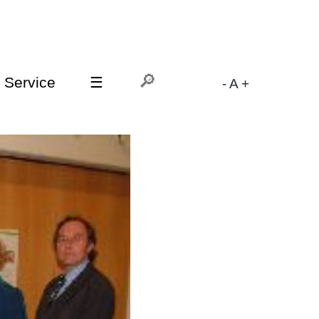
Service
☰
-
A
+