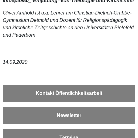
info=p4980_-Entjudung--von-Theologie-und-Kirche.html
Oliver Arnhold ist u.a. Lehrer am Christian-Dietrich-Grabbe-
Gymnasium Detmold und Dozent für Religionspädagogik
und kirchliche Zeitgeschichte an den Universitäten Bielefeld
und Paderborn
.
Dozent für Religionspädagogik und
kirchliche Zeitgeschichte an den
Universitäten Bielefeld
und
Paderborn
14.09.2020
Kontakt Öffentlichkeitsarbeit
Newsletter
Termine