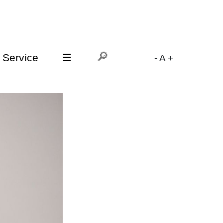
Service
☰
-
A
+