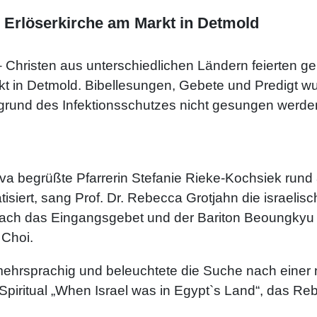
er Erlöserkirche am Markt in Detmold
 Christen aus unterschiedlichen Ländern feierten g
rkt in Detmold. Bibellesungen, Gebete und Predigt w
grund des Infektionsschutzes nicht gesungen werden 
va begrüßte Pfarrerin Stefanie Rieke-Kochsiek rund
isiert, sang Prof. Dr. Rebecca Grotjahn die israelis
h das Eingangsgebet und der Bariton Beoungkyu Je
 Choi.
ehrsprachig und beleuchtete die Suche nach einer 
Spiritual „When Israel was in Egypt`s Land“, das Reb