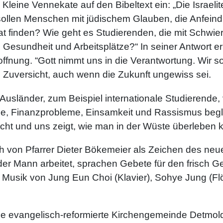
a Kleine Vennekate auf den Bibeltext ein: „Die Israeli
e sollen Menschen mit jüdischem Glauben, die Anfei
 finden? Wie geht es Studierenden, die mit Schwier
esundheit und Arbeitsplätze?“ In seiner Antwort eri
Hoffnung. “Gott nimmt uns in die Verantwortung. Wir 
d Zuversicht, auch wenn die Zukunft ungewiss sei.
usländer, zum Beispiel internationale Studierende,
, Finanzprobleme, Einsamkeit und Rassismus begle
icht und uns zeigt, wie man in der Wüste überleben 
ich von Pfarrer Dieter Bökemeier als Zeichen des ne
er Mann arbeitet, sprachen Gebete für den frisch 
r Musik von Jung Eun Choi (Klavier), Sohye Jung (F
die evangelisch-reformierte Kirchengemeinde Detmo