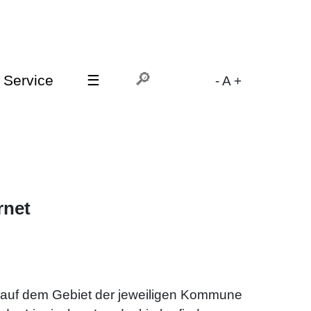
Service
☰
-
A
+
rnet
n auf dem Gebiet der jeweiligen Kommune