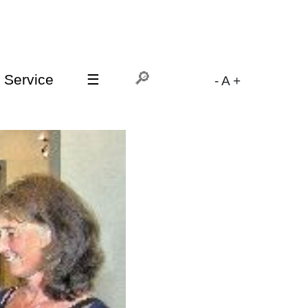
Service
☰
-
A
+