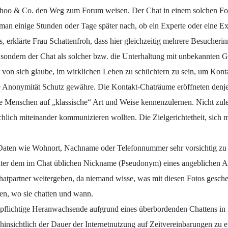
hoo & Co. den Weg zum Forum weisen. Der Chat in einem solchen Foru
n einige Stunden oder Tage später nach, ob ein Experte oder eine Ex
, erklärte Frau Schattenfroh, dass hier gleichzeitig mehrere Besucher
sondern der Chat als solcher bzw. die Unterhaltung mit unbekannten Ges
Wer von sich glaube, im wirklichen Leben zu schüchtern zu sein, um K
 Anonymität Schutz gewähre. Die Kontakt-Chaträume eröffneten denjen
 Menschen auf „klassische“ Art und Weise kennenzulernen. Nicht zuletz
ächlich miteinander kommunizieren wollten. Die Zielgerichtetheit, sich 
r Daten wie Wohnort, Nachname oder Telefonnummer sehr vorsichtig zu 
 hinter dem im Chat üblichen Nickname (Pseudonym) eines angeblichen 
hatpartner weitergeben, da niemand wisse, was mit diesen Fotos gescheh
ren, wo sie chatten und wann.
lpflichtige Heranwachsende aufgrund eines überbordenden Chattens in 
 hinsichtlich der Dauer der Internetnutzung auf Zeitvereinbarungen zu 