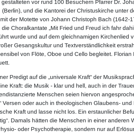
 gestalteten vor rund 100 Besuchern Pfarrer Dr. Joh
(Berlin), und die Kantorei der Christuskirche unter
mit der Motette von Johann Christoph Bach (1642-17
ang die Choralkantate „Mit Fried und Freud ich fahr
ührt wurde und auf dem gleichnamigen Kirchenlied vo
großer Gesangskultur und Textverständlichkeit erstrah
sensibel von Flöte, Oboe und Cello begleitet. Floria
ett.
ner Predigt auf die „universale Kraft“ der Musikspra
ine Kraft: die Musik - klar und hell, auch in der Trau
endistanzierte Menschen seien hiervon angesproche
en“ Versen oder auch in theologischen Glaubens- und
ische Kraft und lasse nicht los. Ein erstaunlicher B
ig“. Damals hätten die Menschen in einer anderen Wel
hysio- oder Psychotherapie, sondern nur auf Erlösu