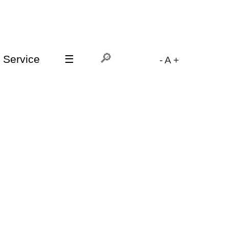
Service
☰
-
A
+