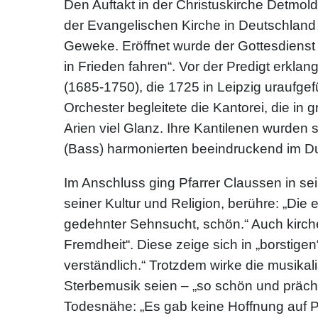
Den Auftakt in der Christuskirche Detmold
der Evangelischen Kirche in Deutschland 
Geweke. Eröffnet wurde der Gottesdienst 
in Frieden fahren“. Vor der Predigt erkl
(1685-1750), die 1725 in Leipzig uraufgef
Orchester begleitete die Kantorei, die in 
Arien viel Glanz. Ihre Kantilenen wurden 
(Bass) harmonierten beeindruckend im Du
Im Anschluss ging Pfarrer Claussen in sei
seiner Kultur und Religion, berühre: „Die e
gedehnter Sehnsucht, schön.“ Auch kirch
Fremdheit“. Diese zeige sich in „borstig
verständlich.“ Trotzdem wirke die musikal
Sterbemusik seien – „so schön und prächt
Todesnähe: „Es gab keine Hoffnung auf P