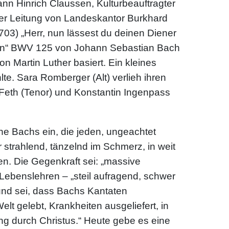
ann Hinrich Claussen, Kulturbeauftragter
 der Leitung von Landeskantor Burkhard
03) „Herr, nun lässest du deinen Diener
 dahin“ BWV 125 von Johann Sebastian Bach
n Martin Luther basiert. Ein kleines
lte. Sara Romberger (Alt) verlieh ihren
n Feth (Tenor) und Konstantin Ingenpass
che Bachs ein, die jeden, ungeachtet
er strahlend, tänzelnd im Schmerz, in weit
n. Die Gegenkraft sei: „massive
 Lebenslehren – „steil aufragend, schwer
efund sei, dass Bachs Kantaten
t gelebt, Krankheiten ausgeliefert, in
ng durch Christus.“ Heute gebe es eine