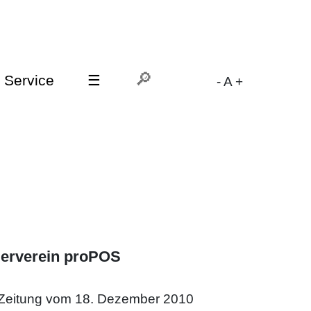
Service
☰
-
A
+
derverein proPOS
s-Zeitung vom 18. Dezember 2010