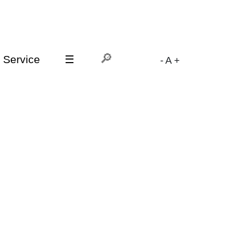
Service
☰
-
A
+