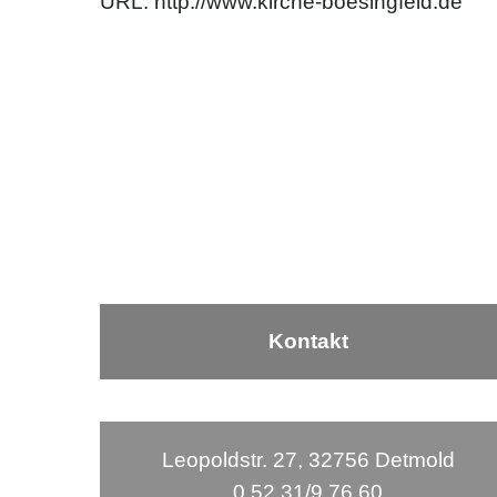
URL:
http://www.kirche-boesingfeld.de
Kontakt
Leopoldstr. 27, 32756 Detmold
0 52 31/9 76 60