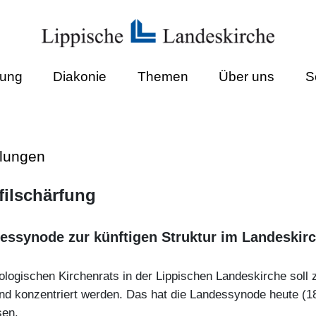
dung
Diakonie
Themen
Über uns
S
ilungen
ilschärfung
essynode zur künftigen Struktur im Landeskir
ologischen Kirchenrats in der Lippischen Landeskirche soll
t und konzentriert werden. Das hat die Landessynode heute (1
sen.