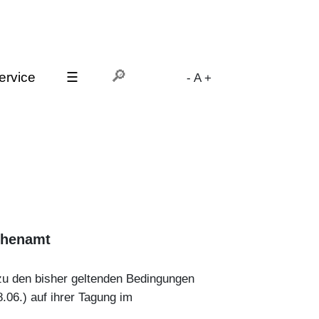
ervice
☰
-
A
+
chenamt
 zu den bisher geltenden Bedingungen
8.06.) auf ihrer Tagung im