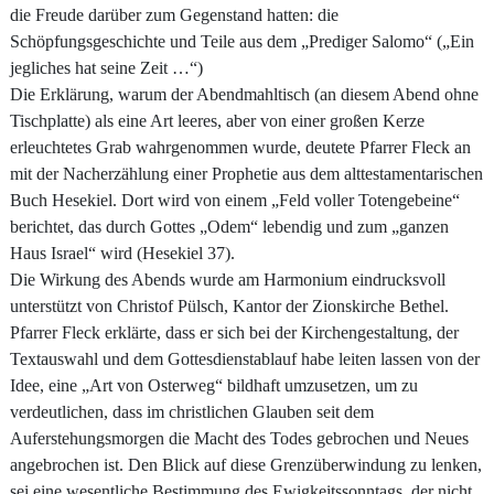
die Freude darüber zum Gegenstand hatten: die
Schöpfungsgeschichte und Teile aus dem „Prediger Salomo“ („Ein
jegliches hat seine Zeit …“)
Die Erklärung, warum der Abendmahltisch (an diesem Abend ohne
Tischplatte) als eine Art leeres, aber von einer großen Kerze
erleuchtetes Grab wahrgenommen wurde, deutete Pfarrer Fleck an
mit der Nacherzählung einer Prophetie aus dem alttestamentarischen
Buch Hesekiel. Dort wird von einem „Feld voller Totengebeine“
berichtet, das durch Gottes „Odem“ lebendig und zum „ganzen
Haus Israel“ wird (Hesekiel 37).
Die Wirkung des Abends wurde am Harmonium eindrucksvoll
unterstützt von Christof Pülsch, Kantor der Zionskirche Bethel.
Pfarrer Fleck erklärte, dass er sich bei der Kirchengestaltung, der
Textauswahl und dem Gottesdienstablauf habe leiten lassen von der
Idee, eine „Art von Osterweg“ bildhaft umzusetzen, um zu
verdeutlichen, dass im christlichen Glauben seit dem
Auferstehungsmorgen die Macht des Todes gebrochen und Neues
angebrochen ist. Den Blick auf diese Grenzüberwindung zu lenken,
sei eine wesentliche Bestimmung des Ewigkeitssonntags, der nicht