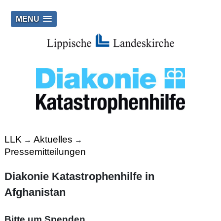
MENU
LLK
Aktuelles
→
→
Pressemitteilungen
Diakonie Katastrophenhilfe in
Afghanistan
Bitte um Spenden