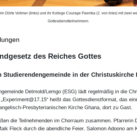
rin Dörte Vollmer (links) und ihr Kollege Courage Paemka (2. von links) mit zwei w
Gottesdienstteilnehmern.
ilungen
undgesetz des Reiches Gottes
n Studierendengemeinde in der Christuskirche
gemeinde Detmold/Lemgo (ESG) lädt regelmäßig in die Christ
 „Experiment@17.15“ heißt das Gottesdienstformat, das einm
ngelisch-Presbyterianischen Kirche Ghana, dort zu Gast.
 saßen die Teilnehmenden im Chorraum zusammen. Pfarrerin 
 Maik Fleck durch die abendliche Feier. Salomon Adoono am K