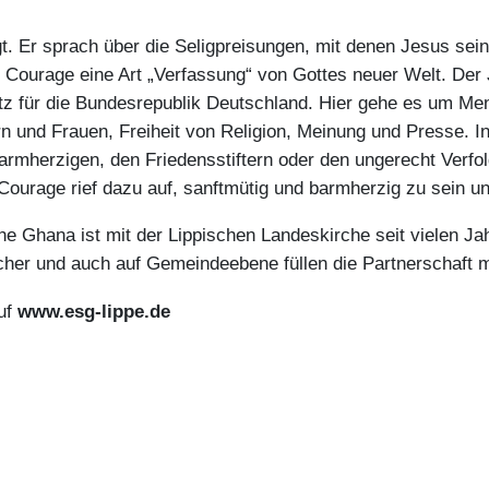
t. Er sprach über die Seligpreisungen, mit denen Jesus sei
d Courage eine Art „Verfassung“ von Gottes neuer Welt. Der 
tz für die Bundesrepublik Deutschland. Hier gehe es um Me
 und Frauen, Freiheit von Religion, Meinung und Presse. I
armherzigen, den Friedensstiftern oder den ungerecht Verfo
Courage rief dazu auf, sanftmütig und barmherzig zu sein und
e Ghana ist mit der Lippischen Landeskirche seit vielen Ja
cher und auch auf Gemeindeebene füllen die Partnerschaft m
uf
www.esg-lippe.de