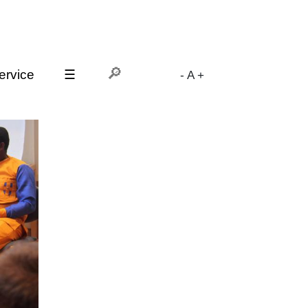
ervice
☰
-
A
+