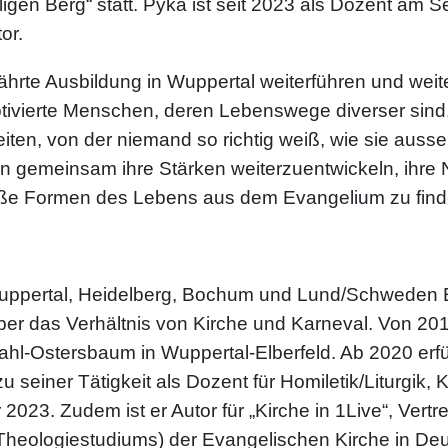
en Berg“ statt. Pyka ist seit 2023 als Dozent am Se
or.
hrte Ausbildung in Wuppertal weiterführen und weiter
otivierte Menschen, deren Lebenswege diverser sind, 
reiten, von der niemand so richtig weiß, wie sie auss
en gemeinsam ihre Stärken weiterzuentwickeln, ihr
e Formen des Lebens aus dem Evangelium zu finde
Wuppertal, Heidelberg, Bochum und Lund/Schweden E
über das Verhältnis von Kirche und Karneval. Von 201
-Ostersbaum in Wuppertal-Elberfeld. Ab 2020 erfüllt
 seiner Tätigkeit als Dozent für Homiletik/Liturgik, 
2023. Zudem ist er Autor für „Kirche in 1Live“, Vertr
heologiestudiums) der Evangelischen Kirche in De