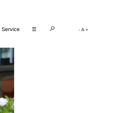
Service
☰
-
A
+