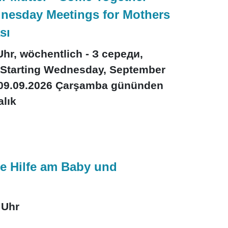
nesday Meetings for Mothers
sı
Uhr, wöchentlich - З середи,
я Starting Wednesday, September
 - 09.09.2026 Çarşamba gününden
alık
ste Hilfe am Baby und
 Uhr