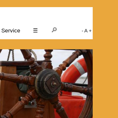
Service
☰
-
A
+