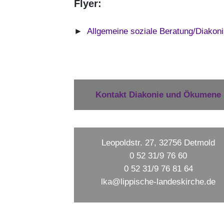
Flyer:
►
Allgemeine soziale Beratung/Diakon
Kontakt Diakonie und Ökumene
Leopoldstr. 27, 32756 Detmold
0 52 31/9 76 60
0 52 31/9 76 81 64
lka@lippische-landeskirche.de