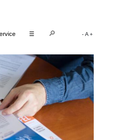
ervice
☰
-
A
+