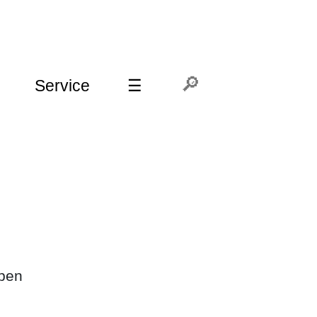
Service
☰
aben