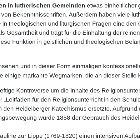
en in lutherischen Gemeinden
etwas einheitlicher
 von Bekenntnisschriften. Außerdem haben viele luth
die in theologischen und liturgischen Fragen eine de
als Gesamtheit und trägt für die Einhaltung der rein
iese Funktion in geistlichen und theologischen Bela
hsenen und in dieser Form einmaligen konfessionel
he einige markante Wegmarken, die an dieser Stelle
heftige Kontroverse um die Inhalte des Religionsunte
r „Leitfaden für den Religionsunterricht in den Sch
en den Heidelberger Katechismus ersetzte. Aufgrun
ungsbewegung wurde 1858 der Gebrauch des Heidelb
 Pauline zur Lippe (1769-1820) einen intensiven Aufb