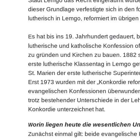
Stadt Lemgo das Recht eingeräumt wurde, 
dieser Grundlage verfestigte sich in den 
lutherisch in Lemgo, reformiert im übrigen
s hat bis ins 19. Jahrhundert gedauert, 
E
lutherische und katholische Konfession o
zu gründen und Kirchen zu bauen. 1882 
erste lutherische Klassentag in Lemgo g
St. Marien der erste lutherische Superint
Erst 1973 wurden mit der „Konkordie refo
evangelischen Konfessionen überwunden. 
trotz bestehender Unterschiede in der Le
Konkordie unterzeichnet hat.
orin liegen heute die wesentlichen U
W
unächst einmal gilt: beide evangelische
Z