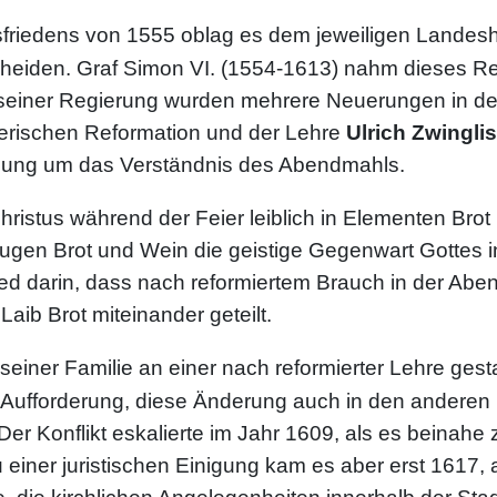
friedens von 1555 oblag es dem jeweiligen Landesh
cheiden. Graf Simon VI. (1554-1613) nahm dieses Re
seiner Regierung wurden mehrere Neuerungen in der 
erischen Reformation und der Lehre
Ulrich Zwingli
zung um das Verständnis des Abendmahls.
Christus während der Feier leiblich in Elementen Bro
gen Brot und Wein die geistige Gegenwart Gottes 
hied darin, dass nach reformiertem Brauch in der Ab
Laib Brot miteinander geteilt.
seiner Familie an einer nach reformierter Lehre ges
ie Aufforderung, diese Änderung auch in den andere
er Konflikt eskalierte im Jahr 1609, als es beinahe z
ner juristischen Einigung kam es aber erst 1617, 