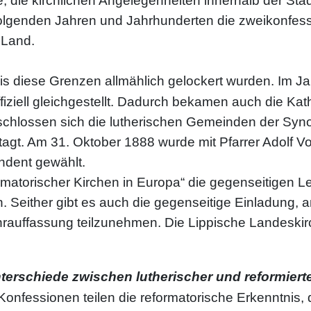
die kirchlichen Angelegenheiten innerhalb der Stad
folgenden Jahren und Jahrhunderten die zweikonfessi
 Land.
bis diese Grenzen allmählich gelockert wurden. Im Ja
ffiziell gleichgestellt. Dadurch bekamen auch die K
schlossen sich die lutherischen Gemeinden der Syn
etagt. Am 31. Oktober 1888 wurde mit Pfarrer Adolf
endent gewählt.
rmatorischer Kirchen in Europa“ die gegenseitigen 
Seither gibt es auch die gegenseitige Einladung, 
hrauffassung teilzunehmen. Die Lippische Landeskirc
nterschiede zwischen lutherischer und reformiert
 Konfessionen teilen die reformatorische Erkenntnis,