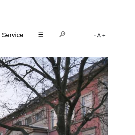
Service
☰
-
A
+