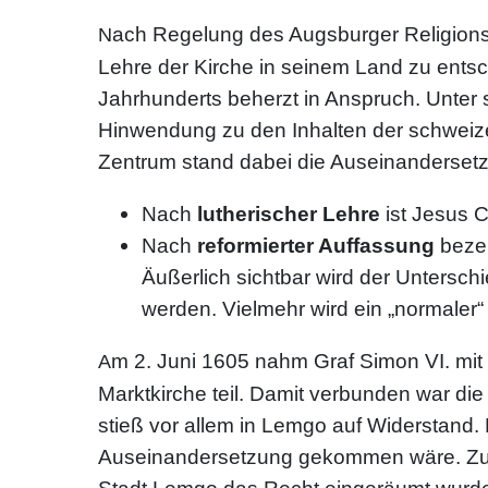
ach Regelung des Augsburger Religions
N
Lehre der Kirche in seinem Land zu ents
Jahrhunderts beherzt in Anspruch. Unter 
Hinwendung zu den Inhalten der schweiz
Zentrum stand dabei die Auseinanderset
Nach
lutherischer Lehre
ist Jesus 
Nach
reformierter Auffassung
bezeu
Äußerlich sichtbar wird der Untersc
werden. Vielmehr wird ein „normaler“ 
m 2. Juni 1605 nahm Graf Simon VI. mit 
A
Marktkirche teil. Damit verbunden war d
stieß vor allem in Lemgo auf Widerstand. D
Auseinandersetzung gekommen wäre. Zu ei