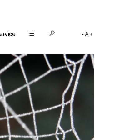
ervice
☰
-
A
+