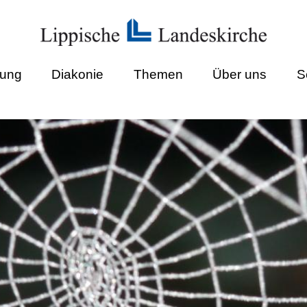
dung
Diakonie
Themen
Über uns
S