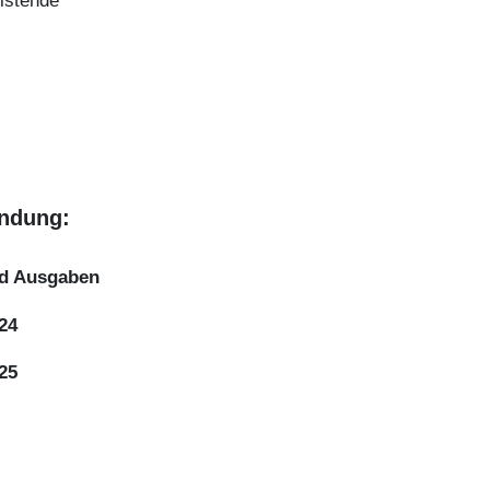
istende
endung:
d Ausgaben
24
25