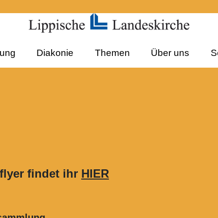
dung
Diakonie
Themen
Über uns
S
yer findet ihr
HIER
versammlung