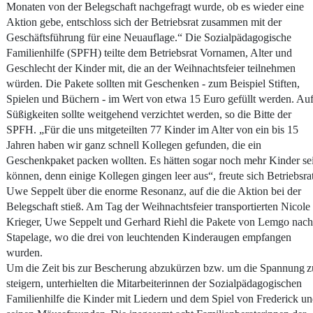
Monaten von der Belegschaft nachgefragt wurde, ob es wieder eine
Aktion gebe, entschloss sich der Betriebsrat zusammen mit der
Geschäftsführung für eine Neuauflage.“ Die Sozialpädagogische
Familienhilfe (SPFH) teilte dem Betriebsrat Vornamen, Alter und
Geschlecht der Kinder mit, die an der Weihnachtsfeier teilnehmen
würden. Die Pakete sollten mit Geschenken - zum Beispiel Stiften,
Spielen und Büchern - im Wert von etwa 15 Euro gefüllt werden. Au
Süßigkeiten sollte weitgehend verzichtet werden, so die Bitte der
SPFH. „Für die uns mitgeteilten 77 Kinder im Alter von ein bis 15
Jahren haben wir ganz schnell Kollegen gefunden, die ein
Geschenkpaket packen wollten. Es hätten sogar noch mehr Kinder se
können, denn einige Kollegen gingen leer aus“, freute sich Betriebsra
Uwe Seppelt über die enorme Resonanz, auf die die Aktion bei der
Belegschaft stieß. Am Tag der Weihnachtsfeier transportierten Nicole
Krieger, Uwe Seppelt und Gerhard Riehl die Pakete von Lemgo nach
Stapelage, wo die drei von leuchtenden Kinderaugen empfangen
wurden.
Um die Zeit bis zur Bescherung abzukürzen bzw. um die Spannung
z
steigern, unterhielten die Mitarbeiterinnen der Sozialpädagogischen
Familienhilfe die Kinder mit Liedern und dem Spiel von Frederick u