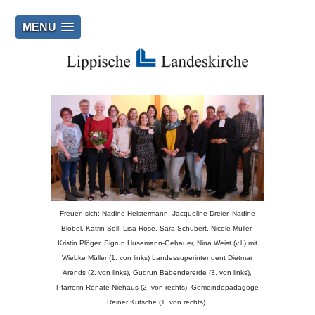
MENU
Freuen sich: Nadine Heistermann, Jacqueline Dreier, Nadine
Blobel, Katrin Soll, Lisa Rose, Sara Schubert, Nicole Müller,
Kristin Plöger, Sigrun Husemann-Gebauer, Nina Weist (v.l.) mit
Wiebke Müller (1. von links) Landessuperintendent Dietmar
Arends (2. von links), Gudrun Babendererde (3. von links),
Pfarrerin Renate Niehaus (2. von rechts), Gemeindepädagoge
Reiner Kutsche (1. von rechts).