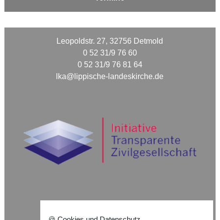
Leopoldstr. 27, 32756 Detmold
0 52 31/9 76 60
0 52 31/9 76 81 64
lka@lippische-landeskirche.de
Nach oben ⇪
🍪 Cookies und Datenschutz