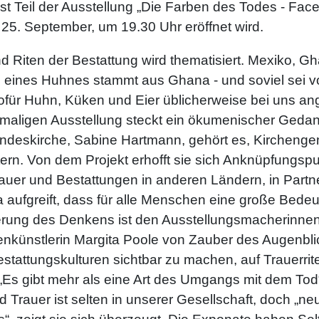
st Teil der Ausstellung „Die Farben des Todes - Facet
 25. September, um 19.30 Uhr eröffnet wird.
Riten der Bestattung wird thematisiert. Mexiko, G
 eines Huhnes stammt aus Ghana - und soviel sei vo
wofür Huhn, Küken und Eier üblicherweise bei uns 
inmaligen Ausstellung steckt ein ökumenischer Gedan
deskirche, Sabine Hartmann, gehört es, Kirchengem
rn. Von dem Projekt erhofft sie sich Anknüpfungsp
Trauer und Bestattungen in anderen Ländern, in Part
aufgreift, dass für alle Menschen eine große Bedeut
iterung des Denkens ist den Ausstellungsmacherinn
künstlerin Margita Poole von Zauber des Augenblicks
en Bestattungskulturen sichtbar zu machen, auf Traue
Es gibt mehr als eine Art des Umgangs mit dem Tod
 Trauer ist selten in unserer Gesellschaft, doch „