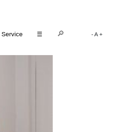
Service
☰
-
A
+