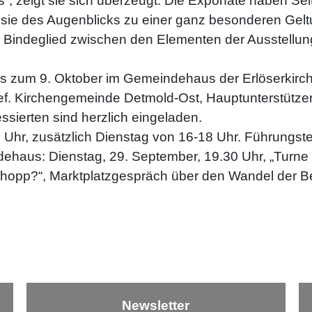
s“, zeigt sie sich überzeugt. Die Exponate haben Selt
Poesie des Augenblicks zu einer ganz besonderen Gel
d Bindeglied zwischen den Elementen der Ausstellun
bis zum 9. Oktober im Gemeindehaus der Erlöserkirch
ef. Kirchengemeinde Detmold-Ost, Hauptunterstützer 
essierten sind herzlich eingeladen.
 Uhr, zusätzlich Dienstag von 16-18 Uhr. Führungste
haus: Dienstag, 29. September, 19.30 Uhr, „Turne b
d hopp?“, Marktplatzgespräch über den Wandel der Be
Newsletter