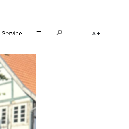
Service
☰
-
A
+