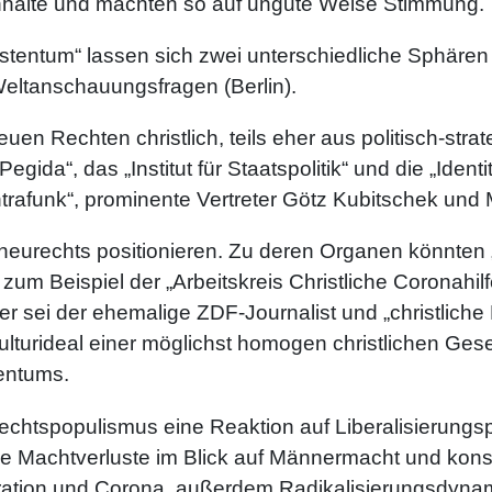
Inhalte und machten so auf ungute Weise Stimmung.
entum“ lassen sich zwei unterschiedliche Sphären un
Weltanschauungsfragen (Berlin).
euen Rechten christlich, teils eher aus politisch-stra
gida“, das „Institut für Staatspolitik“ und die „Ide
trafunk“, prominente Vertreter Götz Kubitschek und 
neurechts positionieren. Zu deren Organen könnten 
m Beispiel der „Arbeitskreis Christliche Coronahilfe“
er sei der ehemalige ZDF-Journalist und „christliche
 Kulturideal einer möglichst homogen christlichen Ges
tentums.
 Rechtspopulismus eine Reaktion auf Liberalisierungsp
ale Machtverluste im Blick auf Männermacht und ko
igration und Corona, außerdem Radikalisierungsdyna