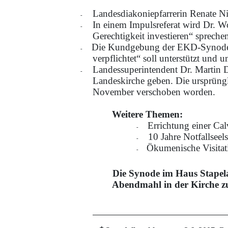
Landesdiakoniepfarrerin Renate Ni
-
In einem Impulsreferat wird Dr. W
-
Gerechtigkeit investieren“ spreche
Die Kundgebung der EKD-Synod
-
verpflichtet“ soll unterstützt und
Landessuperintendent Dr. Martin D
-
Landeskirche geben. Die ursprüngli
November verschoben worden.
Weitere Themen:
Errichtung einer Cal
-
10 Jahre Notfallseel
-
Ökumenische Visitati
-
Die Synode im Haus Stapelage 
Abendmahl in der Kirche zu