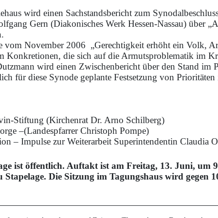
ehaus wird einen Sachstandsbericht zum Synodalbeschlus
olfgang Gern (Diakonisches Werk Hessen-Nassau) über „A
n.
e vom November 2006
„Gerechtigkeit erhöht ein Volk,
 um Konkretionen, die sich auf die Armutsproblematik im Kr
utzmann wird einen Zwischenbericht über den Stand im Pe
ch für diese Synode geplante Festsetzung von Prioritäten 
vin-Stiftung (Kirchenrat Dr. Arno Schilberg)
sorge –(Landespfarrer Christoph Pompe)
on – Impulse zur Weiterarbeit Superintendentin Claudia O
ist öffentlich. Auftakt ist am Freitag, 13. Juni, um 9
 Stapelage. Die Sitzung im Tagungshaus wird gegen 1