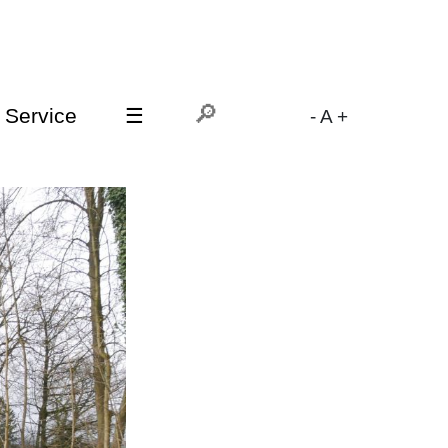
Service
☰
-
A
+