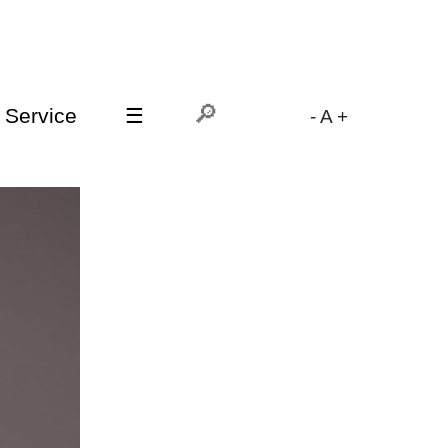
Service
☰
-
A
+