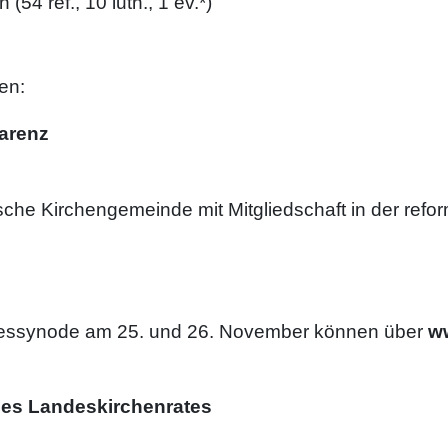
54 ref., 10 luth., 1 ev.*)
en:
parenz
he Kirchengemeinde mit Mitgliedschaft in der refor
dessynode am 25. und 26. November können über
ww
des Landeskirchenrates