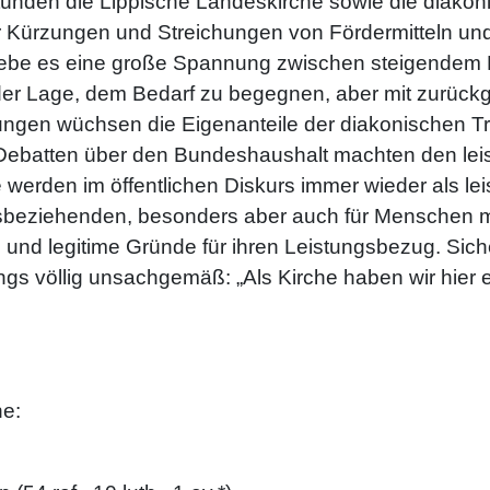
tünden die Lippische Landeskirche sowie die diakon
er Kürzungen und Streichungen von Fördermitteln u
be es eine große Spannung zwischen steigendem B
in der Lage, dem Bedarf zu begegnen, aber mit zurü
gen wüchsen die Eigenanteile der diakonischen Trä
en Debatten über den Bundeshaushalt machten den l
 werden im öffentlichen Diskurs immer wieder als le
tungsbeziehenden, besonders aber auch für Menschen m
le und legitime Gründe für ihren Leistungsbezug. Si
ings völlig unsachgemäß: „Als Kirche haben wir hier 
he: