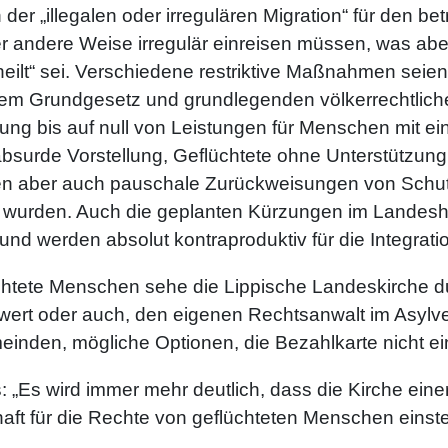
er „illegalen oder irregulären Migration“ für den bet
r andere Weise irregulär einreisen müssen, was abe
eilt“ sei. Verschiedene restriktive Maßnahmen seie
 dem Grundgesetz und grundlegenden völkerrechtlich
ung bis auf null von Leistungen für Menschen mit 
 absurde Vorstellung, Geflüchtete ohne Unterstütz
ären aber auch pauschale Zurückweisungen von Sch
rt wurden. Auch die geplanten Kürzungen im Landesh
d werden absolut kontraproduktiv für die Integratio
üchtete Menschen sehe die Lippische Landeskirche d
wert oder auch, den eigenen Rechtsanwalt im Asylv
meinden, mögliche Optionen, die Bezahlkarte nicht e
 „Es wird immer mehr deutlich, dass die Kirche einer 
aft für die Rechte von geflüchteten Menschen einste