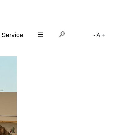
Service
☰
-
A
+