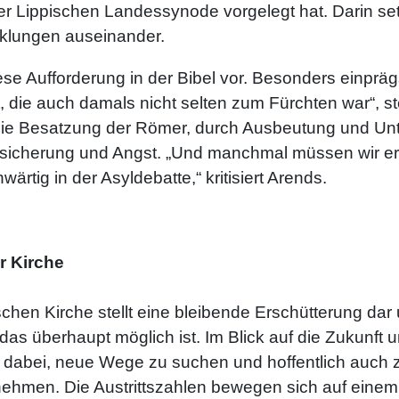
 Lippischen Landessynode vorgelegt hat. Darin setzt
icklungen auseinander.
se Aufforderung in der Bibel vor. Besonders einprä
lt, die auch damals nicht selten zum Fürchten war“, ste
h die Besatzung der Römer, durch Ausbeutung und Unt
unsicherung und Angst. „Und manchmal müssen wir e
ärtig in der Asyldebatte,“ kritisiert Arends.
r Kirche
ischen Kirche stellt eine bleibende Erschütterung da
s überhaupt möglich ist. Im Blick auf die Zukunft u
nd dabei, neue Wege zu suchen und hoffentlich au
men. Die Austrittszahlen bewegen sich auf einem b