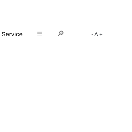
Service
☰
-
A
+