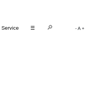
Service
☰
-
A
+