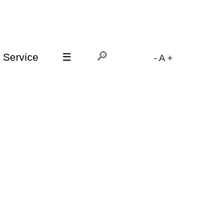
Service
☰
-
A
+