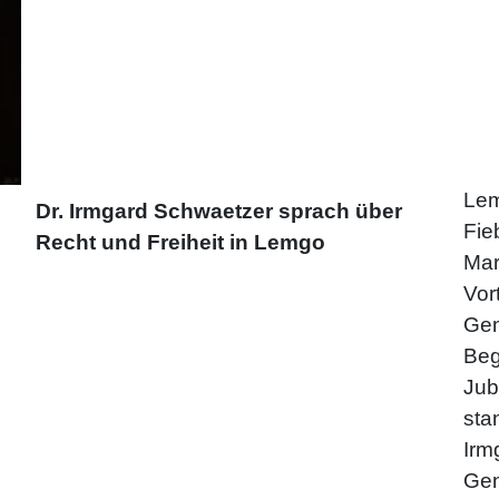
Lem
Dr. Irmgard Schwaetzer sprach über
Fie
Recht und Freiheit in Lemgo
Mar
Vor
Gem
Beg
Jub
sta
Irm
Gen