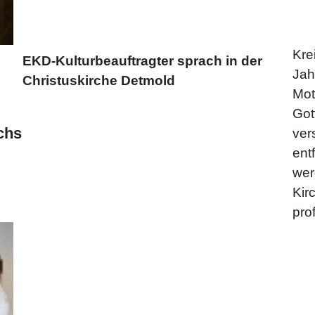
Kre
EKD-Kulturbeauftragter sprach in der
Jah
Christuskirche Detmold
Mot
Got
chs
ver
ent
wer
Kir
pro