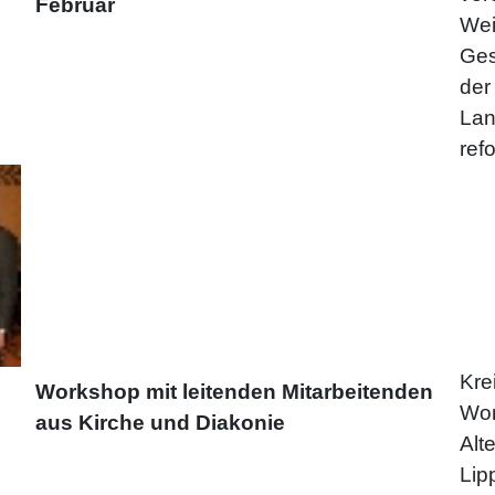
Februar
Wei
Ges
der
Lan
ref
Kre
Workshop mit leitenden Mitarbeitenden
Wor
aus Kirche und Diakonie
Alt
Lip