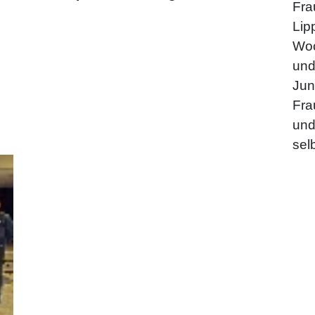
Fra
Lip
Woc
und
Jun
Fra
und
sel