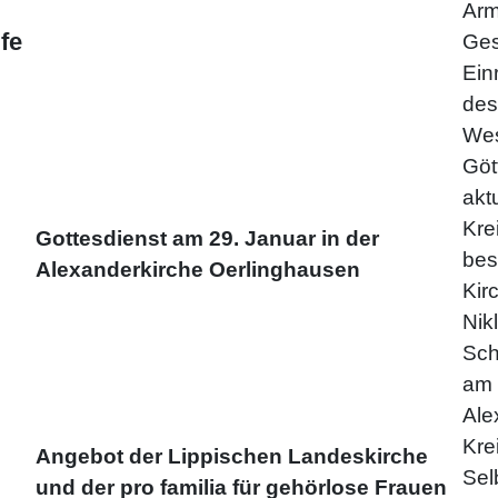
Arm
fe
Ges
Ein
des
Wes
Göt
akt
Kre
Gottesdienst am 29. Januar in der
bes
Alexanderkirche Oerlinghausen
Kir
Nik
Sch
am 
Ale
Kre
Angebot der Lippischen Landeskirche
Sel
und der pro familia für gehörlose Frauen